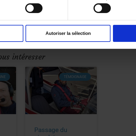
ucteur ULM français et devient pilote ULM, mais
(encadrement de stages en école de voile dès l’age de 12
tructeur ULM puis formateur d’instructeur…
Autoriser la sélection
ous intéresser
NNE
TÉMOIGNAGE
Passage du