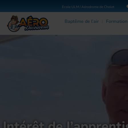
Ecole ULM / Aérodrome de Cholet
Baptême de l’air
Formatio
Intérêt de l’apprent