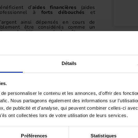
néficient d’
aides financières
(aides
ofessionnel à
forts débouchés
et
 l’argent ainsi dépensés en cours de
tablement être considérés comme un
ant que la délivrance du brevêt prouve
jet
, et ceci à un faible coût en
 (une moyenne de 2000 euros en ULM
000 euros en avion).
urer ses parents sur sa capacité à
 pas de prix !
Détails
ies.
e personnaliser le contenu et les annonces, d'offrir des fonctio
rafic. Nous partageons également des informations sur l'utilisati
, de publicité et d'analyse, qui peuvent combiner celles-ci avec
ils ont collectées lors de votre utilisation de leurs services.
une age, Jean-Marc a commencé à piloter avant de
nnées «Lycée».
Préférences
Statistiques