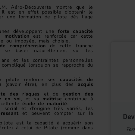
ULM, Aéro-Découverte montre que le
Il est en effet possible d’obtenir le
r une formation de pilote dès l’age
jeunes développent une
forte capacité
la
motivation
est renforcée car cette
ie ou imposée, mais choisie.
 de compréhension
de cette tranche
de se baser naturellement sur les
ans et les contraintes personnelles
 compliqué lorsqu’on se rapproche du
ur pilote renforce ses
capacités de
n
(savoir être), en plus des
acquis
te des risques
et de
gestion des
e en soi
, et sa
maîtrise
contribue à
xcellente
école de maturité
.
 social et d’origine très variés, les
éressant
et peuvent compter sur la
Dev
ilote est la capacité à acquérir son
cole) à celui de Pilote (comme dans
For