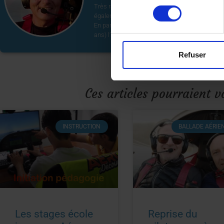
Très rapidement, il rejoint le principal constr
consentement
également hélicoptère et planeur.
En parallèle, son expérience de la formation 
ans) l’amène tout naturellement à devenir ins
Refuser
Ces articles pourraient v
INSTRUCTION
BALLADE AÉRIE
Les stages école
Reprise du