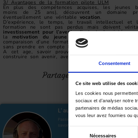
3/ Avantages de la formation pilote ULM
En plus des compétences acquises, les jeunes bé
moins de 25 ans), découvrent un domaine pr
éventuellement une véritable
vocation
.
D’expérience, le temps, le travail intellectuel et
formation ne sont pas perdus mais doivent véri
investissement pour l’avenir
, d’autant plus intéress
la
motivation du jeune à faire aboutir son pro
comparaison d’une formation traditionnelle avion
sans prendre en compte les aides, contre 5000 à 8
A cet age, savoir prouver sa motivation et rass
construire son avenir, avec un si faible coût, ça n’a
Consentement
Partager cet article :
Ce site web utilise des cook
Les cookies nous permettent d
sociaux et d'analyser notre t
partenaires de médias sociaux
L' auteur : Jean-Marc Paupert
vous leur avez fournies ou qu'
Passionné d’aéronautique depuis son plus je
savoir conduire, d’abord sur avion dans ses a
Sélection
Nécessaires
du