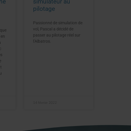
une
simulateur au
pilotage
Passionné de simulation de
vol, Pascal a décidé de
ique
passer au pilotage réel sur
 en
l’Albatros.
à
c
es
e
t
u
14 février 2022