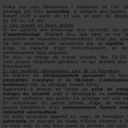
Grâce aux vols découverte / baptêmes de l’air 
pilotage est très
accessible
, y compris aux jeunes. 
brevet ULM à partir de 15 ans, et donc de débute
de 13 ou 14 ans.
1/ Les jeunes et leurs atouts
Si les parents ont encouragé leur curiosité, les 
d’apprentissage
, d’autant plus que dans ce cas 
acquisition de nouvelles connaissances n’est pas sub
Ce fort potentiel est caractérisé par la
rapidité
d’age, la capacité d’agir instinctivement, et 
connaissances déjà acquises.
De plus, la charge de travail scolaire des 13-15 
sont encore largement gérables, ce qui devient plus
Baccalauréat.
2/ Les qualités développées lors de la formation
En matière de
développement personnel
, le fut
perception
, d’
analyse
et de
décision
, d’
anticipatio
techniques
liés au pilotage (savoir faire).
Apprendre à penser en terme de
prise en comp
marges de sécurité
aide à développer sa
confianc
inspirer confiance aux autres. Le pilotage est une e
En rencontrant les autres pilotes, d’age, de milieu
jeunes bénéficient d’un
environnement humain i
nt
solidarité aéronautique
.
Un point essentiel apporté en cours de formation p
autonomie
en passant du stade d’Elève (comme à l’é
la vraie vie), et ceci bien avant le premier vol solo.