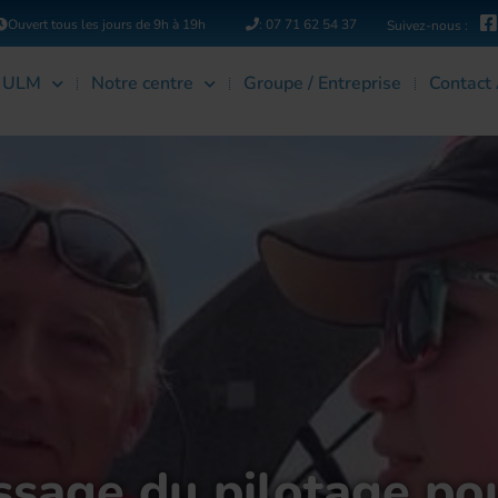
Ouvert tous les jours de 9h à 19h
: 07 71 62 54 37
Suivez-nous :
n ULM
Notre centre
Groupe / Entreprise
Contact
issage du pilotage po