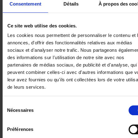
panne et d’incidents en cours de vol (Pannes moteur et
Consentement
Détails
À propos des coo
systèmes, interruption volontaire de vol – IVV …)
Aidant à la compréhension de la météorologie et des
phénomènes aérologiques
Ce site web utilise des cookies.
Permettant de gérer les techniques de navigation, de
préparation du vol et d’intégration sur d’autres aérodromes
Les cookies nous permettent de personnaliser le contenu et 
annonces, d'offrir des fonctionnalités relatives aux médias
sociaux et d'analyser notre trafic. Nous partageons égaleme
Contactez-nous
des informations sur l'utilisation de notre site avec nos
partenaires de médias sociaux, de publicité et d'analyse, qui
peuvent combiner celles-ci avec d'autres informations que v
leur avez fournies ou qu'ils ont collectées lors de votre utilisa
de leurs services.
Sélection
Nécessaires
du
consentement
Préférences