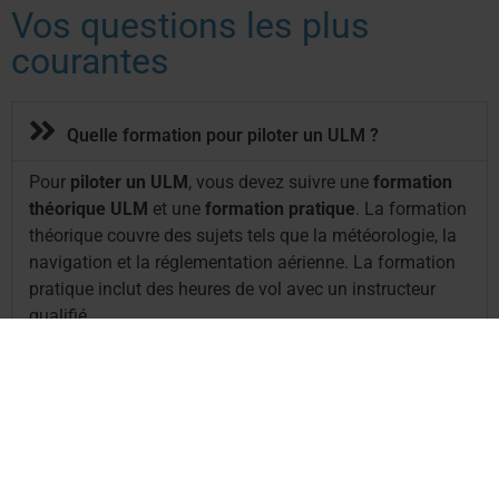
Vos questions les plus
courantes
Quelle formation pour piloter un ULM ?
Pour
piloter un ULM
, vous devez suivre une
formation
théorique ULM
et une
formation pratique
. La formation
théorique couvre des sujets tels que la météorologie, la
navigation et la réglementation aérienne. La formation
pratique inclut des heures de vol avec un instructeur
qualifié.
Combien de temps faut-il pour apprendre à piloter
un ULM ?