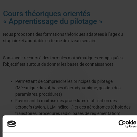
Cours théoriques orientés
« Apprentissage du pilotage »
Nous proposons des formations théoriques adaptées à l’age du
stagiaire et abordable en terme de niveau scolaire.
Sans avoir recours à des formules mathématiques compliquées,
l’objectif est surtout de donner les bases de connaissances :
Permettant de comprendre les principes du pilotage
(Mécanique du vol, bases d’aérodynamique, gestion des
paramètres, procédures)
Favorisant la maitrise des procédures d’utilisation des
aéronefs (avion, ULM, hélico …) et des aérodromes (Choix des
trajectoires, procédures radio, bases de réglementation)
Assurant la maitrise des décollages et atterrissages, ainsi que
l’utilisation correcte de l’appareil sur tout son domaine de vol
Garantissant la gestion correcte des procédures en cas de