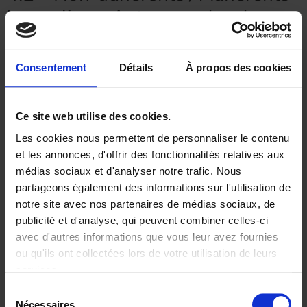
journaliers : Autres modes de
paiement
Consentement
Détails
À propos des cookies
Les non-adhérents et adhérents journaliers peuvent régler
par espèces / chèque / virement / carte bancaire / Paypal /
chèques ANCV selon votre cas.
Ce site web utilise des cookies.
Les cookies nous permettent de personnaliser le contenu
Article 5 – Annulation et
et les annonces, d'offrir des fonctionnalités relatives aux
médias sociaux et d'analyser notre trafic. Nous
Remboursement
partageons également des informations sur l'utilisation de
notre site avec nos partenaires de médias sociaux, de
5.1 – Annulation par le client
publicité et d'analyse, qui peuvent combiner celles-ci
avec d'autres informations que vous leur avez fournies
Plus de 7 jours avant
la date prévue : remboursement
ou qu'ils ont collectées lors de votre utilisation de leurs
intégral
services.
Entre 7 et 3 jours avant
: remboursement de 50%
Sélection
Moins de 3 jours avant
: aucun remboursement
Nécessaires
du