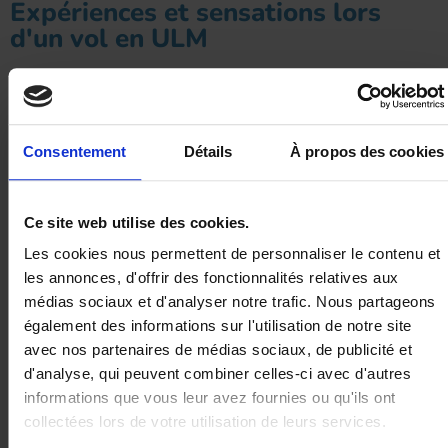
Expériences et sensations lors
d'un vol en ULM
Louer et voler en ULM à Cholet
offre des vues imprenables sur la
région. Vous pourrez survoler les rives de la Loire, les collines
verdoyantes et les villages pittoresques du Maine-et-Loire.
Chaque vol est une opportunité de découvrir des panoramas uniques
Consentement
Détails
À propos des cookies
et de vivre des moments inoubliables. Les paysages variés et
magnifiques de la région
rendent chaque vol une expérience unique
et mémorable.
Ce site web utilise des cookies.
Les cookies nous permettent de personnaliser le contenu et
les annonces, d'offrir des fonctionnalités relatives aux
Contactez-nous
médias sociaux et d'analyser notre trafic. Nous partageons
également des informations sur l'utilisation de notre site
avec nos partenaires de médias sociaux, de publicité et
d'analyse, qui peuvent combiner celles-ci avec d'autres
informations que vous leur avez fournies ou qu'ils ont
collectées lors de votre utilisation de leurs services.